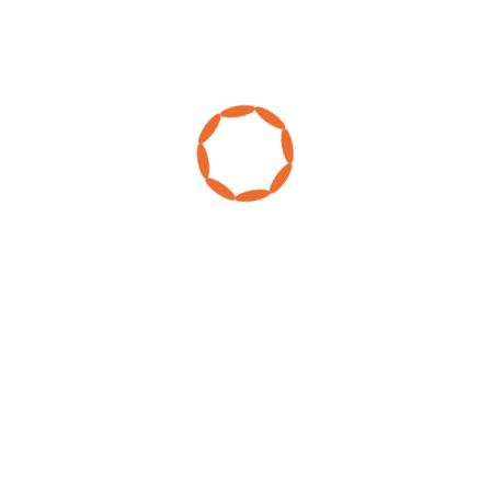
and help you to succeed.
Our History
Lorem ipsum dolor sit amet, consectetur adipiscing elit,
sed do eiusmod tempor incididunt ut labore et dolore
magna aliqua. Ut enim ad minim veniam, quis nostrud
exercitation ullamco laboris nisi ut aliquip ex ea
commodo consequat. Duis aute irure dolor in
reprehenderit in voluptate velit esse cillum dolore eu
fugiat nulla pariatur. Excepteur sint occaecat cupidatat
non proident, sunt in culpa qui officia deserunt mollit
anim id est laborum.